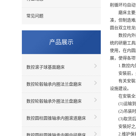
削循环均自动
磨床主要是以
常见问题
凑，但制造难
圆台双立柱龙
数控内外圆
产品展示
统的研磨工具
使用，在内圆
展，使得各项
1.数控内
数控滚子球基面磨床
安裝前，先
有关安裝场所
数控轮毂轴承内圈法兰盘磨床
设施建设。
在安裝全过
数控轮毂轴承外圈法兰盘磨床
(1)运输到
(2)吊装时
数控圆柱圆锥轴承内圈滚道磨床
(3)取货后
安裝好之后
2.维护保
数控圆柱圆锥轴承内圈内径磨床