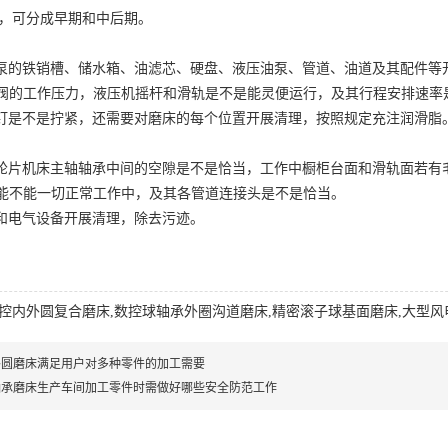
可分成早期和中后期。
的铁销槽、储水箱、油滤芯、硬盘、液压油泵、管道、油道及其配件等
的工作压力，液压机摇杆和滑轨是不是能灵便运行，及其行程安排速率
是不是拧紧，还需要对磨床的每个位置开展清理，按照规定充注润滑脂
期
片机床主轴轴承中间的空隙是不是恰当，工作中橱柜台面和滑轨面若有
能不能一切正常工作中，及其各管道连接头是不是恰当。
和电气设备开展清理，除去污迹。
控内外圆复合磨床
,
数控球轴承外圈沟道磨床
,
精密滚子球基面磨床
,
大型风
外圆磨床满足用户对多种零件的加工需要
轴承磨床生产车间加工零件时需做好哪些安全防范工作